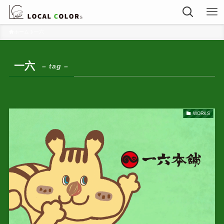
ホーム
一六
一六
– tag –
WORKS