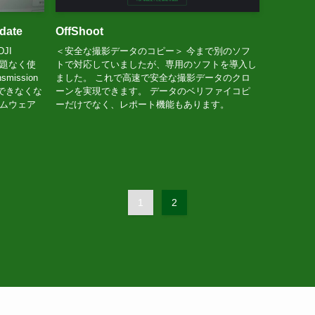
date
OffShoot
JI
＜安全な撮影データのコピー＞ 今まで別のソフ
は問題なく使
トで対応していましたが、専用のソフトを導入し
mission
ました。 これで高速で安全な撮影データのクロ
できなくな
ーンを実現できます。 データのベリファイコピ
ームウェア
ーだけでなく、レポート機能もあります。
1
2