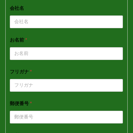
会社名
お名前
*
フリガナ
*
郵便番号
*