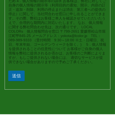
ため 4．個人情報の開示等の請求 お客様は、弊社に対してご
自身の個人情報の開示等（利用目的の通知、開示、内容の訂
正・追加・削除、利用の停止または消去、第三者への提供の
停止）に関して、当社問合わせ窓口に申し出ることができま
す。その際、弊社はお客様ご本人を確認させていただいたう
えで、合理的な期間内に対応いたします。 なお、個人情報
に関する弊社問合わせ先は、次の通りです。 LOCAL
COLORs 個人情報問合せ窓口 〒799-2651 愛媛県松山市堀
江町甲845-25 メールアドレス：yokota@lcolor.jp TEL：
089-989-9333 （受付時間 9:30～18:00 ※土・日曜日、祝
日、年末年始、ゴールデンウィークを除く。) 5．個人情報
を提供されることの任意性について お客様がご自身の個人
情報を弊社に提供されるか否かは、お客様のご判断によりま
すが、もしご提供されない場合には、 適切なサービスが提
供できない場合がありますので予めご了承ください。
送信