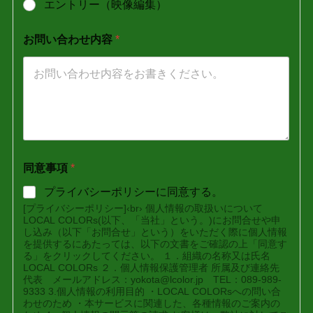
エントリー（映像編集）
お問い合わせ内容
*
同意事項
*
プライバシーポリシーに同意する。
[プライバシーポリシー]‹br› 個人情報の取扱いについて
LOCAL COLORs(以下、「当社」という。)にお問合せや申
し込み（以下「お問合せ」という）をいただく際に個人情報
を提供するにあたっては、以下の文書をご確認の上「同意す
る」をクリックしてください。 １．組織の名称又は氏名
LOCAL COLORs ２．個人情報保護管理者 所属及び連絡先
代表 メールアドレス：yokota@lcolor.jp TEL：089-989-
9333 3.個人情報の利用目的 ・LOCAL COLORsへの問い合
わせのため ・本サービスに関連した、各種情報のご案内の